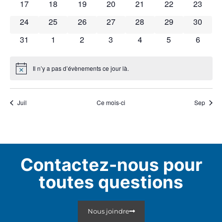
0 évènements
0 évènements
0 évènements
0 évènements
0 évènements
0 évènements
0 évène
17
18
19
20
21
22
23
0 évènements
0 évènements
0 évènements
0 évènements
0 évènements
0 évènements
0 évène
24
25
26
27
28
29
30
0 évènements
0 évènements
0 évènements
0 évènements
0 évènements
0 évènements
0 évèn
31
1
2
3
4
5
6
Il n’y a pas d’évènements ce jour là.
Notice
Juil
Ce mois-ci
Sep
Contactez-nous pour
toutes questions
Nous joindre