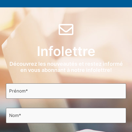
Infolettre
Découvrez les nouveautés et restez informé
en vous abonnant à notre infolettre!
Prénom
*
Nom
*