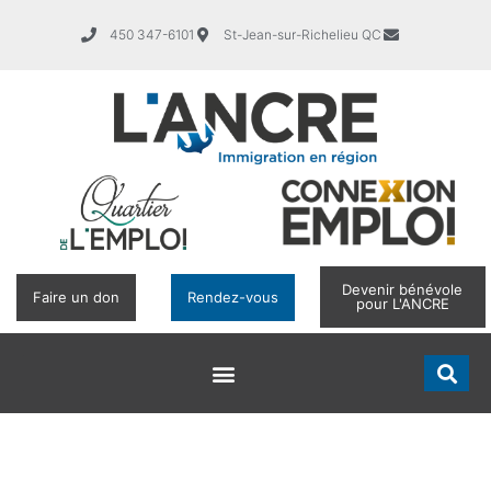
450 347-6101
St-Jean-sur-Richelieu QC
Devenir bénévole
Faire un don
Rendez-vous
pour L'ANCRE