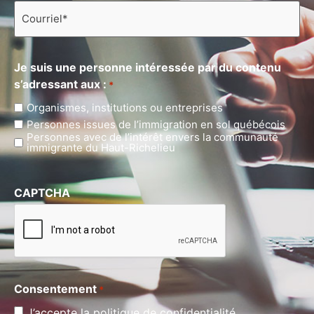
Courriel
*
Je suis une personne intéressée par du contenu
s’adressant aux :
*
Organismes, institutions ou entreprises
Personnes issues de l’immigration en sol québécois
Personnes avec de l’intérêt envers la communauté
immigrante du Haut-Richelieu
CAPTCHA
Consentement
*
J’accepte la politique de confidentialité.