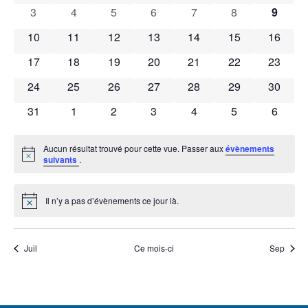
0 évènements
0 évènements
0 évènements
0 évènements
0 évènements
0 évènements
0 évèn
3
4
5
6
7
8
9
Évènements
0 évènements
0 évènements
0 évènements
0 évènements
0 évènements
0 évènements
0 évène
10
11
12
13
14
15
16
0 évènements
0 évènements
0 évènements
0 évènements
0 évènements
0 évènements
0 évène
17
18
19
20
21
22
23
0 évènements
0 évènements
0 évènements
0 évènements
0 évènements
0 évènements
0 évène
24
25
26
27
28
29
30
0 évènements
0 évènements
0 évènements
0 évènements
0 évènements
0 évènements
0 évèn
31
1
2
3
4
5
6
Aucun résultat trouvé pour cette vue. Passer aux
évènements
Notice
suivants
.
Il n’y a pas d’évènements ce jour là.
Notice
Juil
Ce mois-ci
Sep