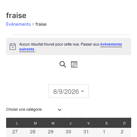
fraise
Évènements
fraise
Aucun résultat trouvé pour cette vue. Passer aux
évènements
Notice
suivants
.
Recherche
Navigation
Recherche
Mois
de
et
vues
navigation
8/9/2026
Évènement
de
Sélectionnez
une
vues
date.
Calendrier
L
M
M
J
V
S
D
Évènements
0 évènements
0 évènements
0 évènements
0 évènements
0 évènements
0 évènements
0 évèn
27
28
29
30
31
1
2
de