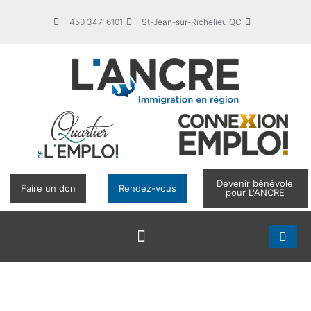
450 347-6101
St-Jean-sur-Richelieu QC
Devenir bénévole
Faire un don
Rendez-vous
pour L'ANCRE