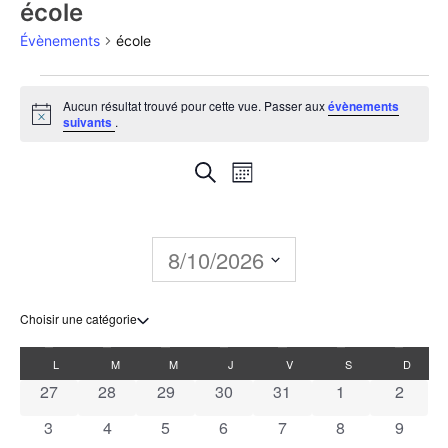
école
Évènements
école
Aucun résultat trouvé pour cette vue. Passer aux
évènements
Notice
suivants
.
Recherche
Navigation
Recherche
Mois
de
et
vues
navigation
8/10/2026
Évènement
de
Sélectionnez
une
vues
date.
Calendrier
L
M
M
J
V
S
D
Évènements
0 évènements
0 évènements
0 évènements
0 évènements
0 évènements
0 évènements
0 évèn
27
28
29
30
31
1
2
de
0 évènements
0 évènements
0 évènements
0 évènements
0 évènements
0 évènements
0 évèn
3
4
5
6
7
8
9