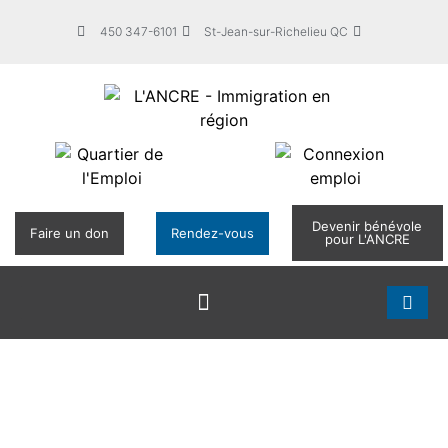
450 347-6101
St-Jean-sur-Richelieu QC
Devenir bénévole
Faire un don
Rendez-vous
pour L'ANCRE