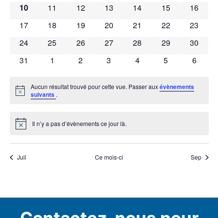
Évènements
0 évènements
0 évènements
0 évènements
0 évènements
0 évènements
0 évènements
0 évène
10
11
12
13
14
15
16
0 évènements
0 évènements
0 évènements
0 évènements
0 évènements
0 évènements
0 évène
17
18
19
20
21
22
23
0 évènements
0 évènements
0 évènements
0 évènements
0 évènements
0 évènements
0 évène
24
25
26
27
28
29
30
0 évènements
0 évènements
0 évènements
0 évènements
0 évènements
0 évènements
0 évèn
31
1
2
3
4
5
6
Aucun résultat trouvé pour cette vue. Passer aux
évènements
Notice
suivants
.
Il n’y a pas d’évènements ce jour là.
Notice
Juil
Ce mois-ci
Sep