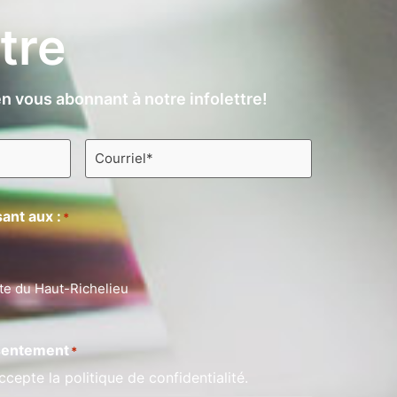
ttre
n vous abonnant à notre infolettre!
Courriel
*
ant aux :
*
te du Haut-Richelieu
entement
*
ccepte la politique de confidentialité.