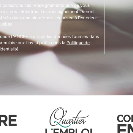
 collectons ces renseignements afin de vous
rire à nos infolettres. Les renseignements seront
sférés dans une plateforme sécurisée à l’extérieur
uébec.
torise L'ANCRE à utiliser les données fournies dans
ormulaire aux fins stipulés dans la
Politique de
dentialité
.