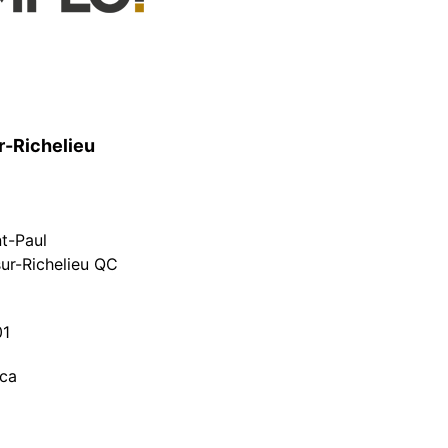
r-Richelieu
nt-Paul
ur-Richelieu QC
01
.ca