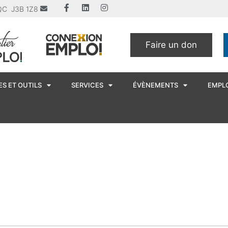
u QC J3B 1Z8
Faire un don
S ET OUTILS
SERVICES
ÉVÈNEMENTS
EMPL