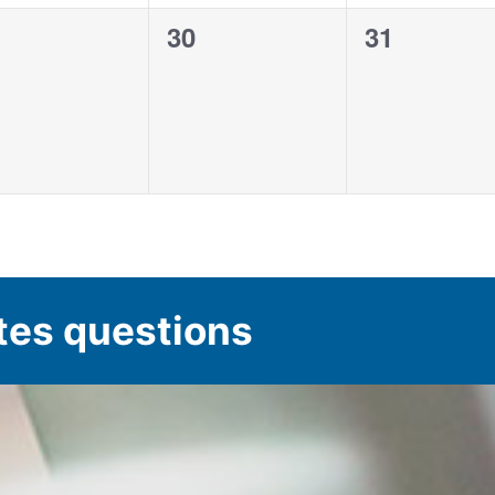
0
0
30
31
ènement,
évènement,
évènement
tes questions