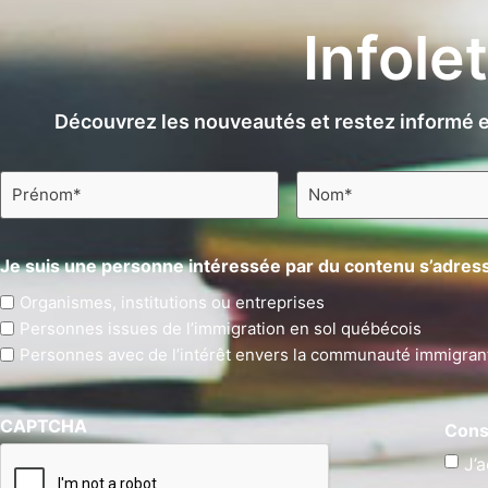
Infole
Découvrez les nouveautés et restez informé e
Prénom
Nom
*
*
Je suis une personne intéressée par du contenu s’adress
Organismes, institutions ou entreprises
Personnes issues de l’immigration en sol québécois
Personnes avec de l’intérêt envers la communauté immigran
CAPTCHA
Cons
J’a