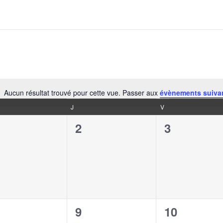
Aucun résultat trouvé pour cette vue. Passer aux
évènements suiva
Notice
J
V
0
0
2
3
ènement,
évènement,
évènement
0
0
9
10