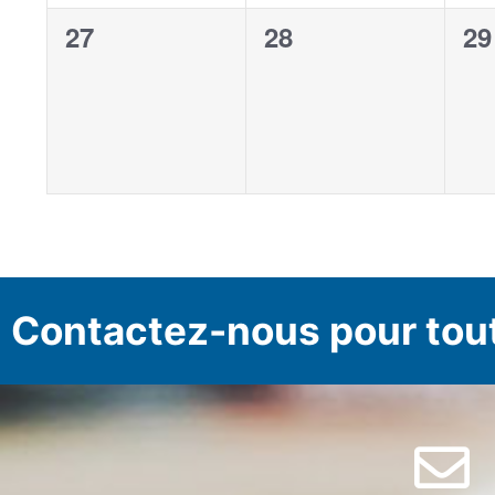
0
0
0
27
28
29
évènement,
évènement,
év
Contactez-nous pour tou