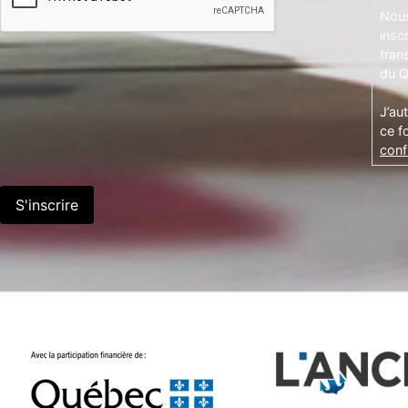
Nous
insc
tran
du Q
J’au
ce f
confi
S'inscrire