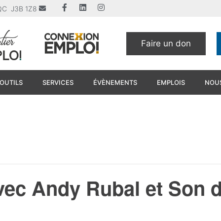
u QC J3B 1Z8
Faire un don
OUTILS
SERVICES
ÉVÈNEMENTS
EMPLOIS
NOUS
avec Andy Rubal et Son 