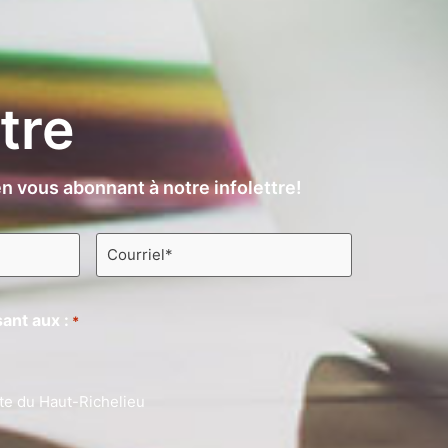
ttre
n vous abonnant à notre infolettre!
Courriel
*
ant aux :
*
te du Haut-Richelieu