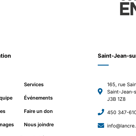
tion
Saint-Jean-su
Services
165, rue Sai
Saint-Jean-s
quipe
Événements
J3B 1Z8
les
Faire un don
450 347-61
nages
Nous joindre
info@lancre