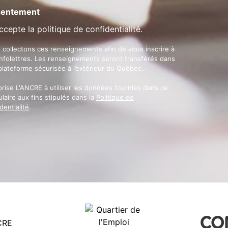
entement
*
ccepte la politique de confidentialité.
 collectons ces renseignements afin de vous inscrire à
infolettres. Les renseignements seront transférés dans
plateforme sécurisée à l’extérieur du Québec.
orise L'ANCRE à utiliser les données fournies dans ce
laire aux fins stipulés dans la
Politique de
dentialité
.