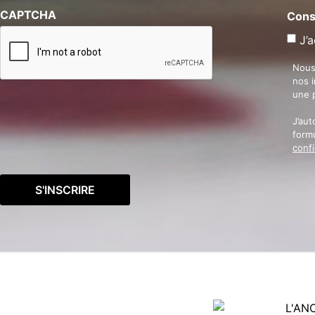
CAPTCHA
Cons
J’a
Nous
nos 
une 
J’aut
formu
confi