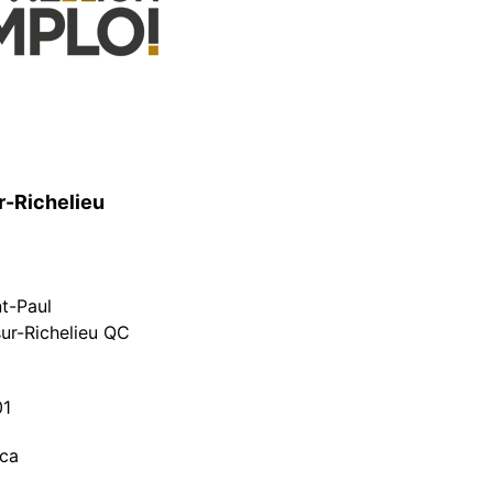
r-Richelieu
nt-Paul
ur-Richelieu QC
01
.ca