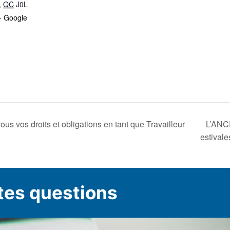
,
QC
J0L
+ Google
s vos droits et obligations en tant que Travailleur
L’ANCR
estival
tes questions