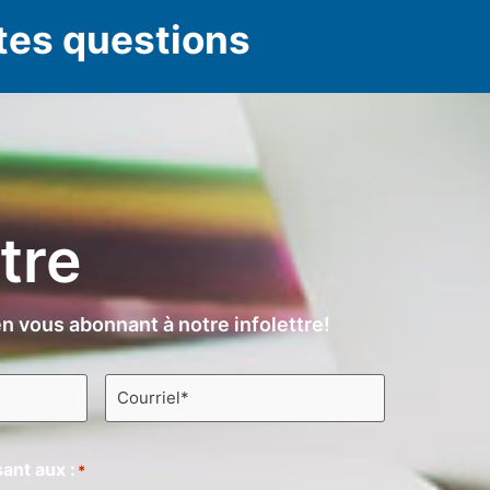
tes questions
ttre
n vous abonnant à notre infolettre!
Courriel
*
ant aux :
*