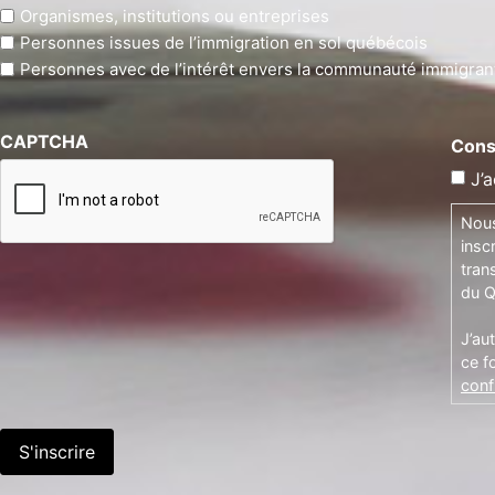
Organismes, institutions ou entreprises
Personnes issues de l’immigration en sol québécois
Personnes avec de l’intérêt envers la communauté immigran
CAPTCHA
Cons
J’a
Nous
insc
tran
du Q
J’au
ce f
confi
S'inscrire