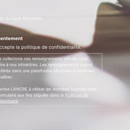
te du Haut-Richelieu
entement
*
ccepte la politique de confidentialité.
 collectons ces renseignements afin de vous
rire à nos infolettres. Les renseignements seront
sférés dans une plateforme sécurisée à l’extérieur
uébec.
torise L'ANCRE à utiliser les données fournies dans
ormulaire aux fins stipulés dans la
Politique de
dentialité
.