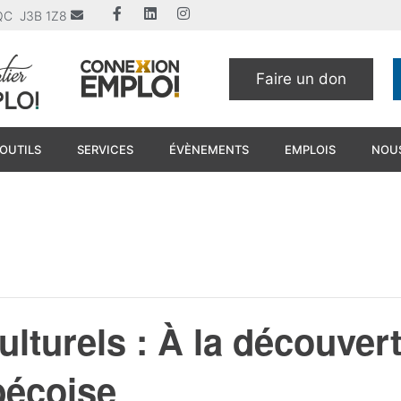
u QC J3B 1Z8
Faire un don
OUTILS
SERVICES
ÉVÈNEMENTS
EMPLOIS
NOUS
lturels : À la découvert
bécoise