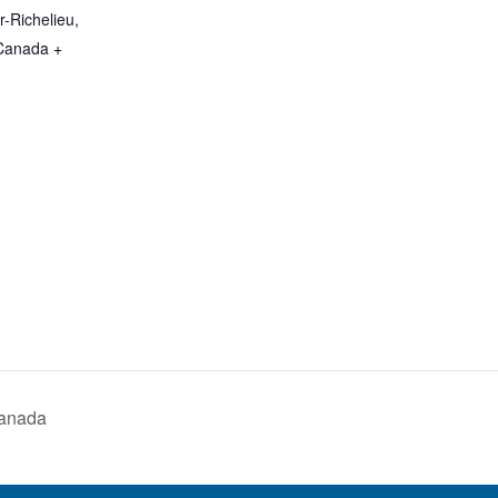
r-Richelieu
,
Canada
+
Canada