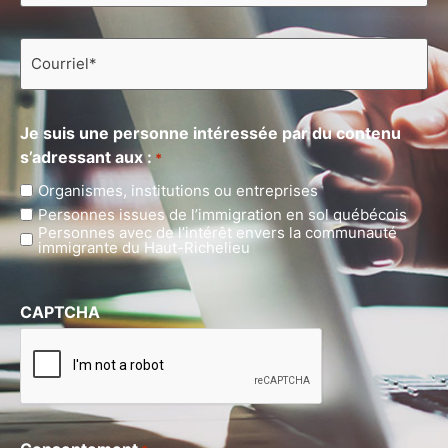
Courriel
*
Je suis une personne intéressée par du contenu
s’adressant aux :
*
Organismes, institutions ou entreprises
Personnes issues de l’immigration en sol québécois
Personnes avec de l’intérêt envers la communauté
immigrante du Haut-Richelieu
CAPTCHA