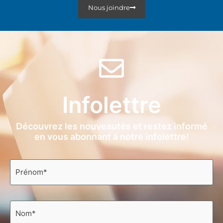
Nous joindre
Infolettre
Découvrez les nouveautés et restez informé
en vous abonnant à notre infolettre!
Prénom
*
Nom
*