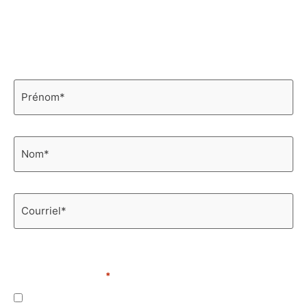
Infolettre
Découvrez les nouveautés et restez informé
en vous abonnant à notre infolettre!
Prénom
*
Nom
*
Courriel
*
Je suis une personne intéressée par du contenu
s’adressant aux :
*
Organismes, institutions ou entreprises