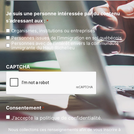
Je suis une personne intéressée par du contenu
s’adressant aux :
*
Organismes, institutions ou entreprises
Personnes issues de l’immigration en sol québécois
Personnes avec de l’intérêt envers la communauté
immigrante du Haut-Richelieu
CAPTCHA
Consentement
*
J’accepte la politique de confidentialité.
Nous collectons ces renseignements afin de vous inscrire à