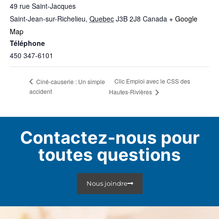
49 rue Saint-Jacques
Saint-Jean-sur-Richelieu
,
Quebec
J3B 2J8
Canada
+ Google
Map
Téléphone
450 347-6101
Clic Emploi avec le CSS des
Ciné-causerie : Un simple
accident
Hautes-Rivières
Contactez-nous pour
toutes questions
Nous joindre