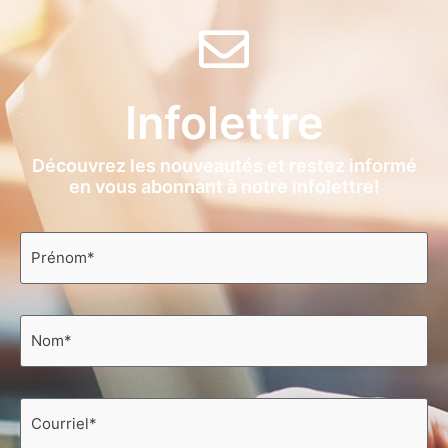
Infolettre
Découvrez les nouveautés et restez informé
en vous abonnant à notre infolettre!
Prénom
*
Nom
*
Courriel
*