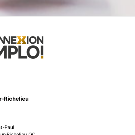
r-Richelieu
nt-Paul
ur-Richelieu QC