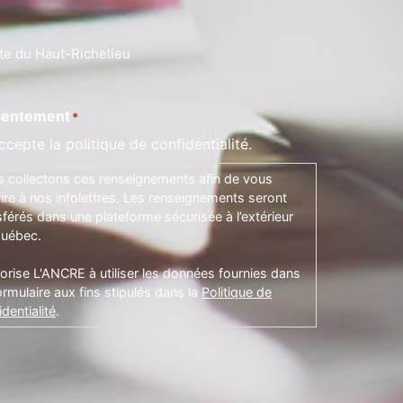
te du Haut-Richelieu
entement
*
ccepte la politique de confidentialité.
 collectons ces renseignements afin de vous
rire à nos infolettres. Les renseignements seront
sférés dans une plateforme sécurisée à l’extérieur
uébec.
torise L'ANCRE à utiliser les données fournies dans
ormulaire aux fins stipulés dans la
Politique de
dentialité
.