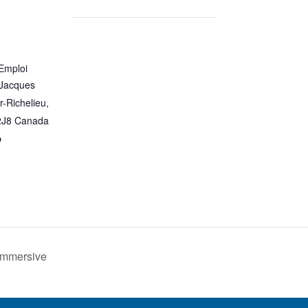
’Emploi
-Jacques
r-Richelieu
,
2J8
Canada
p
1
immersive