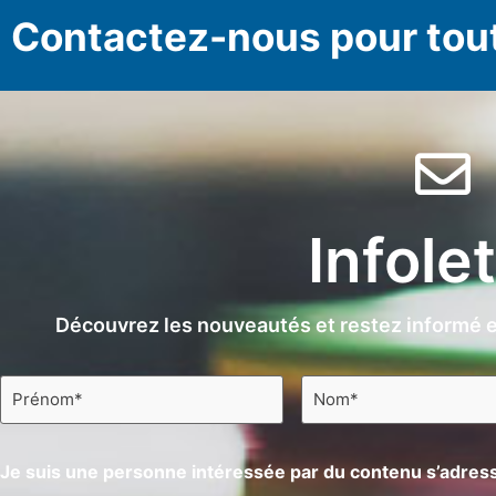
Contactez-nous pour tou
Infole
Découvrez les nouveautés et restez informé e
Prénom
Nom
*
*
Je suis une personne intéressée par du contenu s’adress