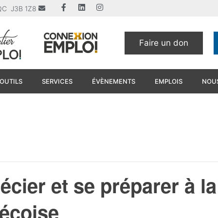
u QC J3B 1Z8
Faire un don
OUTILS
SERVICES
ÉVÈNEMENTS
EMPLOIS
NOUS
ier et se préparer à la
bécoise