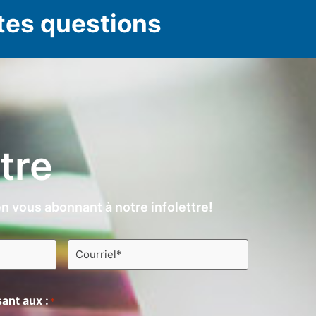
tes questions
ttre
n vous abonnant à notre infolettre!
Courriel
*
ant aux :
*