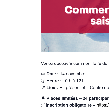
Venez découvrir comment faire de l’
📅
14 novembre
Date :
🕠
10 h à 12 h
Heure :
📍
En présentiel – Centre 
Lieu :
🔔
Places limitées – 24 partici
✅
–
https:
Inscription obligatoire