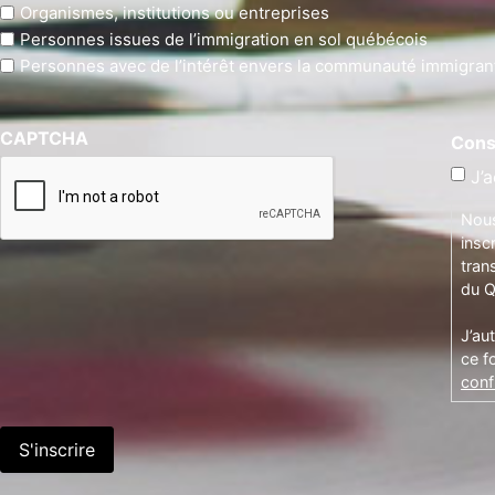
Organismes, institutions ou entreprises
Personnes issues de l’immigration en sol québécois
Personnes avec de l’intérêt envers la communauté immigran
CAPTCHA
Cons
J’a
Nous
insc
tran
du Q
J’au
ce f
confi
S'inscrire