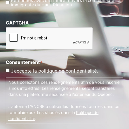
Personnes avec de l’intérêt envers la communauté
immigrante du Haut-Richelieu
CAPTCHA
Consentement
*
J’accepte la politique de confidentialité.
Nous collectons ces renseignements afin de vous inscrire
à nos infolettres. Les renseignements seront transférés
dans une plateforme sécurisée à l’extérieur du Québec.
J’autorise L'ANCRE à utiliser les données fournies dans ce
formulaire aux fins stipulés dans la
Politique de
confidentialité
.