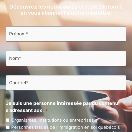
Découvrez les nouveautés et restez informé
en vous abonnant à notre infolettre!
Prénom
*
Nom
*
Courriel
*
Je suis une personne intéressée par du contenu
s’adressant aux :
*
Organismes, institutions ou entreprises
Personnes issues de l’immigration en sol québécois