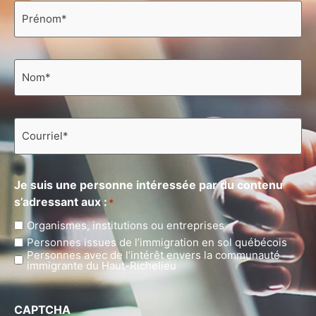
Prénom
*
Nom
*
Courriel
*
Je suis une personne intéressée par du contenu
s’adressant aux :
*
Organismes, institutions ou entreprises
Personnes issues de l’immigration en sol québécois
Personnes avec de l’intérêt envers la communauté
immigrante du Haut-Richelieu
CAPTCHA