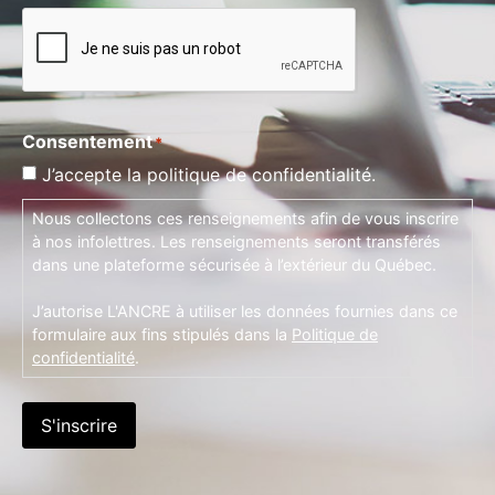
Consentement
*
J’accepte la politique de confidentialité.
Nous collectons ces renseignements afin de vous inscrire
à nos infolettres. Les renseignements seront transférés
dans une plateforme sécurisée à l’extérieur du Québec.
J’autorise L'ANCRE à utiliser les données fournies dans ce
formulaire aux fins stipulés dans la
Politique de
confidentialité
.
S'inscrire