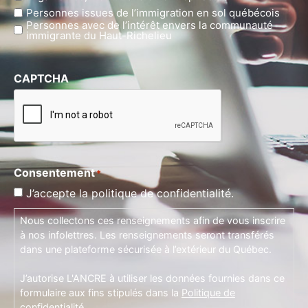
Personnes issues de l’immigration en sol québécois
Personnes avec de l’intérêt envers la communauté
immigrante du Haut-Richelieu
CAPTCHA
Consentement
*
J’accepte la politique de confidentialité.
Nous collectons ces renseignements afin de vous inscrire
à nos infolettres. Les renseignements seront transférés
dans une plateforme sécurisée à l’extérieur du Québec.
J’autorise L'ANCRE à utiliser les données fournies dans ce
formulaire aux fins stipulés dans la
Politique de
confidentialité
.