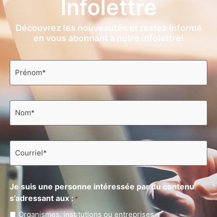
Infolettre
Découvrez les nouveautés et restez informé
en vous abonnant à notre infolettre!
Prénom
*
Nom
*
Courriel
*
Je suis une personne intéressée par du contenu
s’adressant aux :
*
Organismes, institutions ou entreprises