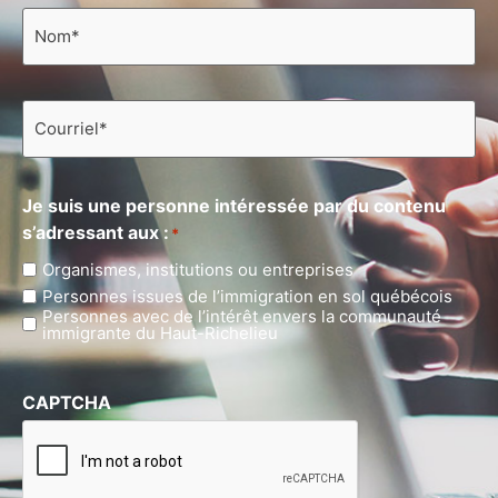
Nom
*
Courriel
*
Je suis une personne intéressée par du contenu
s’adressant aux :
*
Organismes, institutions ou entreprises
Personnes issues de l’immigration en sol québécois
Personnes avec de l’intérêt envers la communauté
immigrante du Haut-Richelieu
CAPTCHA