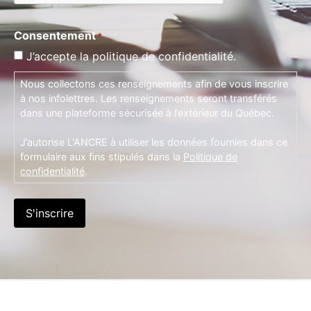
Consentement
*
J’accepte la politique de confidentialité.
Nous collectons ces renseignements afin de vous inscrire
à nos infolettres. Les renseignements seront transférés
dans une plateforme sécurisée à l’extérieur du Québec.
J’autorise L'ANCRE à utiliser les données fournies dans ce
formulaire aux fins stipulés dans la
Politique de
confidentialité
.
S'inscrire