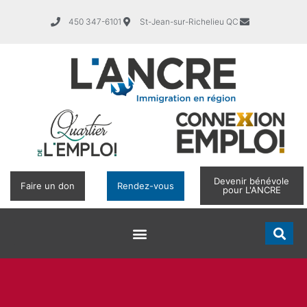
450 347-6101
St-Jean-sur-Richelieu QC
Devenir bénévole
Faire un don
Rendez-vous
pour L'ANCRE