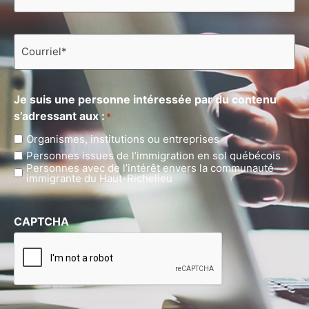
Courriel
*
Je suis une personne intéressée par du contenu
s’adressant aux :
*
Organismes, institutions ou entreprises
Personnes issues de l’immigration en sol québécois
Personnes avec de l’intérêt envers la communauté
immigrante du Haut-Richelieu
CAPTCHA