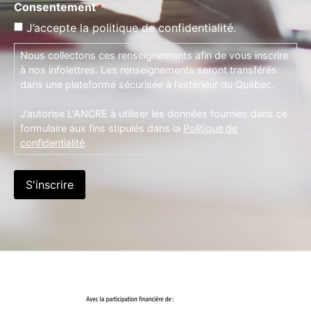
Consentement
*
J’accepte la politique de confidentialité.
Nous collectons ces renseignements afin de vous inscrire
à nos infolettres. Les renseignements seront transférés
dans une plateforme sécurisée à l’extérieur du Québec.
J’autorise L'ANCRE à utiliser les données fournies dans ce
formulaire aux fins stipulés dans la
Politique de
confidentialité
.
S'inscrire