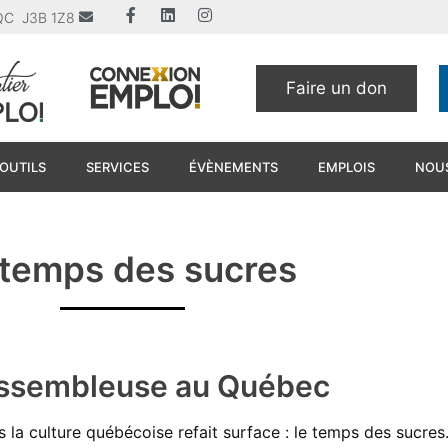
u QC J3B 1Z8
Faire un don
OUTILS
SERVICES
ÉVÈNEMENTS
EMPLOIS
NOUS
 temps des sucres
rassembleuse au Québec
ns la culture québécoise refait surface : le temps des sucr