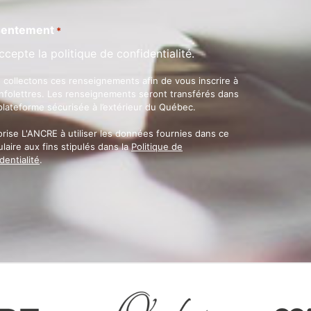
entement
*
ccepte la politique de confidentialité.
 collectons ces renseignements afin de vous inscrire à
infolettres. Les renseignements seront transférés dans
plateforme sécurisée à l’extérieur du Québec.
orise L'ANCRE à utiliser les données fournies dans ce
laire aux fins stipulés dans la
Politique de
dentialité
.