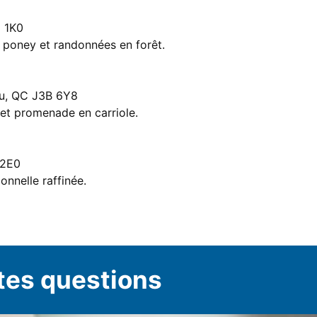
J 1K0
 poney et randonnées en forêt.
ieu, QC J3B 6Y8
 et promenade en carriole.
 2E0
onnelle raffinée.
tes questions