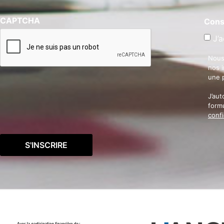
CAPTCHA
Cons
J’a
Nous
nos 
une 
J’aut
formu
confi