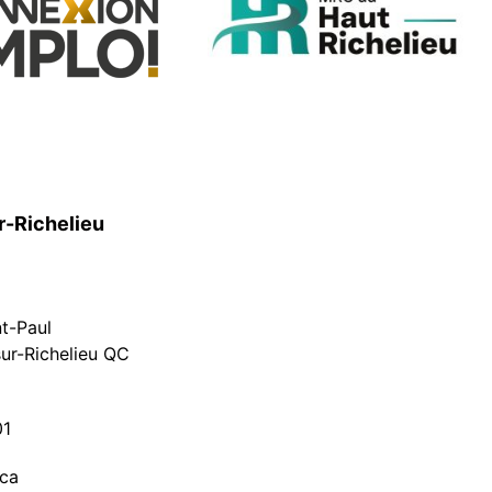
r-Richelieu
nt-Paul
ur-Richelieu QC
01
.ca