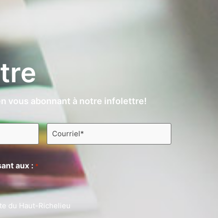
ttre
n vous abonnant à notre infolettre!
Courriel
*
ant aux :
*
te du Haut-Richelieu