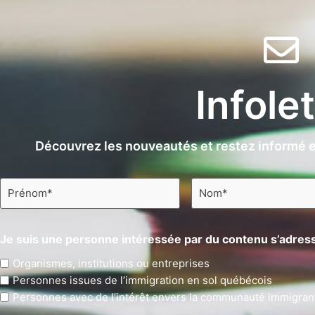
Infole
Découvrez les nouveautés et restez informé e
Prénom
Nom
*
*
Je suis une personne intéressée par du contenu s’adress
Organismes, institutions ou entreprises
Personnes issues de l’immigration en sol québécois
Personnes avec de l’intérêt envers la communauté immigran