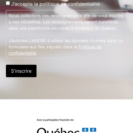
J’accepte la politique de confidentialité.
Nous collectons ces renseignements afin de vous inscrire
à nos infolettres. Les renseignements seront transférés
dans une plateforme sécurisée à l’extérieur du Québec.
J’autorise L'ANCRE à utiliser les données fournies dans ce
formulaire aux fins stipulés dans la
Politique de
confidentialité
.
S'inscrire