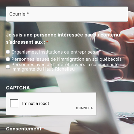
Courriel
*
Je suis une personne intéressée par du contenu
s’adressant aux :
*
Organismes, institutions ou entreprises
Personnes issues de l’immigration en sol québécois
Personnes avec de l’intérêt envers la communauté
immigrante du Haut-Richelieu
CAPTCHA
Consentement
*