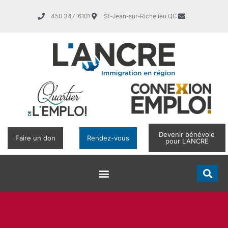
450 347-6101
St-Jean-sur-Richelieu QC
Devenir bénévole
Faire un don
Rendez-vous
pour L'ANCRE