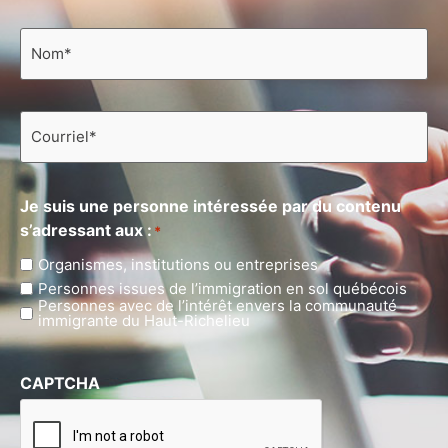
Nom
*
Courriel
*
Je suis une personne intéressée par du contenu
s’adressant aux :
*
Organismes, institutions ou entreprises
Personnes issues de l’immigration en sol québécois
Personnes avec de l’intérêt envers la communauté
immigrante du Haut-Richelieu
CAPTCHA