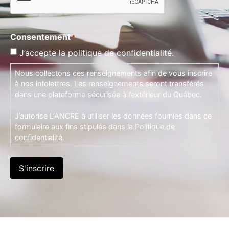
Consentement
*
J’accepte la politique de confidentialité.
Nous collectons ces renseignements afin de vous inscrire
à nos infolettres. Les renseignements seront transférés
dans une plateforme sécurisée à l’extérieur du Québec.
J’autorise L'ANCRE à utiliser les données fournies dans ce
formulaire aux fins stipulés dans la
Politique de
confidentialité
.
S'inscrire