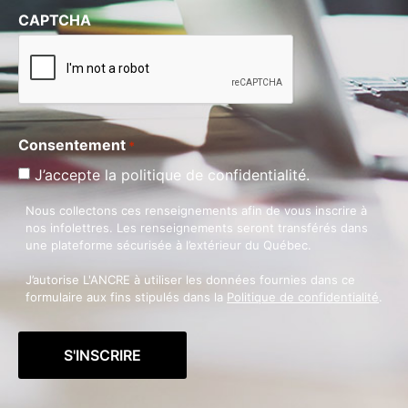
CAPTCHA
Consentement
*
J’accepte la politique de confidentialité.
Nous collectons ces renseignements afin de vous inscrire à
nos infolettres. Les renseignements seront transférés dans
une plateforme sécurisée à l’extérieur du Québec.
J’autorise L'ANCRE à utiliser les données fournies dans ce
formulaire aux fins stipulés dans la
Politique de confidentialité
.