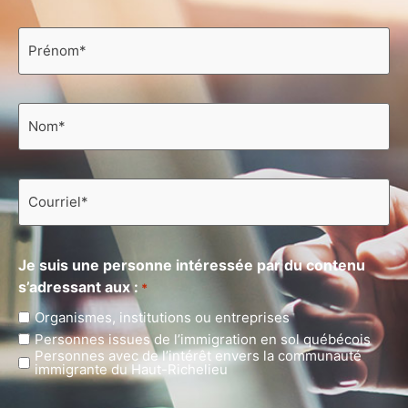
Prénom
*
Nom
*
Courriel
*
Je suis une personne intéressée par du contenu
s’adressant aux :
*
Organismes, institutions ou entreprises
Personnes issues de l’immigration en sol québécois
Personnes avec de l’intérêt envers la communauté
immigrante du Haut-Richelieu