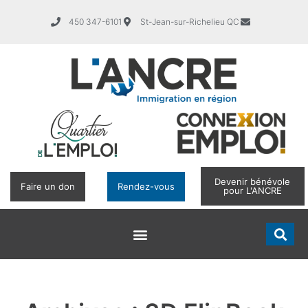
450 347-6101
St-Jean-sur-Richelieu QC
Devenir bénévole
Faire un don
Rendez-vous
pour L'ANCRE