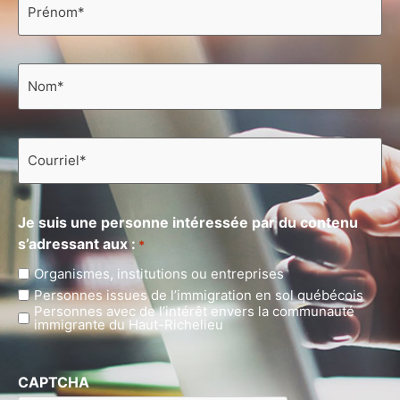
*
Nom
*
Courriel
*
Je suis une personne intéressée par du contenu
s’adressant aux :
*
Organismes, institutions ou entreprises
Personnes issues de l’immigration en sol québécois
Personnes avec de l’intérêt envers la communauté
immigrante du Haut-Richelieu
CAPTCHA