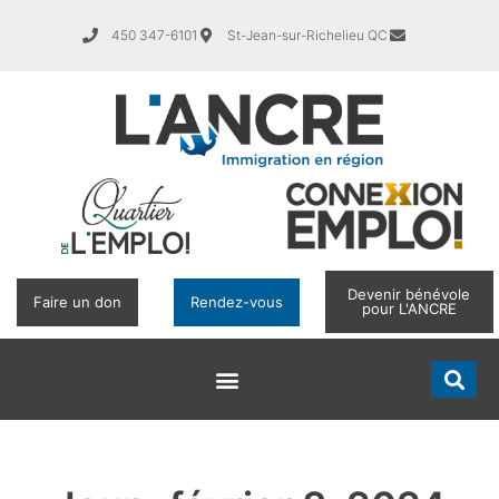
450 347-6101
St-Jean-sur-Richelieu QC
Devenir bénévole
Faire un don
Rendez-vous
pour L'ANCRE