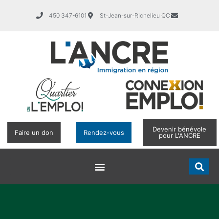
450 347-6101
St-Jean-sur-Richelieu QC
Devenir bénévole
Faire un don
Rendez-vous
pour L'ANCRE