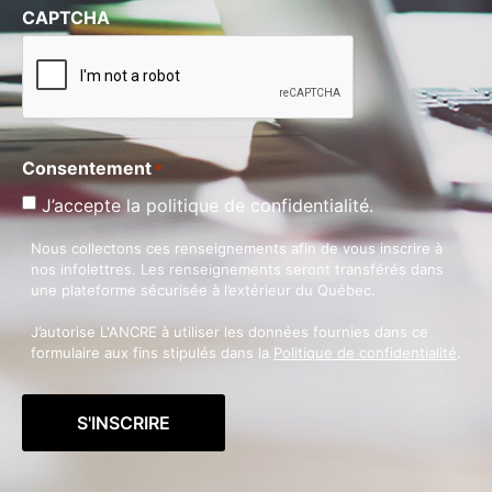
CAPTCHA
Consentement
*
J’accepte la politique de confidentialité.
Nous collectons ces renseignements afin de vous inscrire à
nos infolettres. Les renseignements seront transférés dans
une plateforme sécurisée à l’extérieur du Québec.
J’autorise L'ANCRE à utiliser les données fournies dans ce
formulaire aux fins stipulés dans la
Politique de confidentialité
.