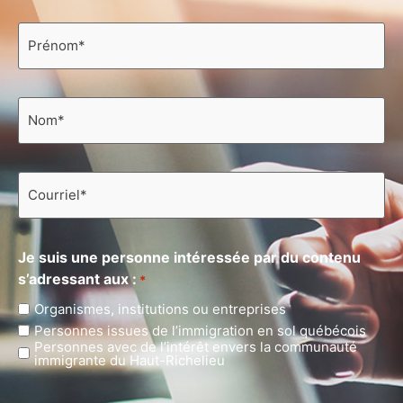
Prénom
*
Nom
*
Courriel
*
Je suis une personne intéressée par du contenu
s’adressant aux :
*
Organismes, institutions ou entreprises
Personnes issues de l’immigration en sol québécois
Personnes avec de l’intérêt envers la communauté
immigrante du Haut-Richelieu