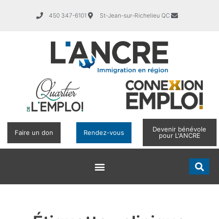
450 347-6101
St-Jean-sur-Richelieu QC
Devenir bénévole
Faire un don
Rendez-vous
pour L'ANCRE