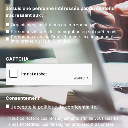
Je suis une personne intéressée par du contenu
s’adressant aux :
*
Organismes, institutions ou entreprises
Personnes issues de l’immigration en sol québécois
Personnes avec de l’intérêt envers la communauté
immigrante du Haut-Richelieu
CAPTCHA
Consentement
*
J’accepte la politique de confidentialité.
Nous collectons ces renseignements afin de vous inscrire
à nos infolettres. Les renseignements seront transférés