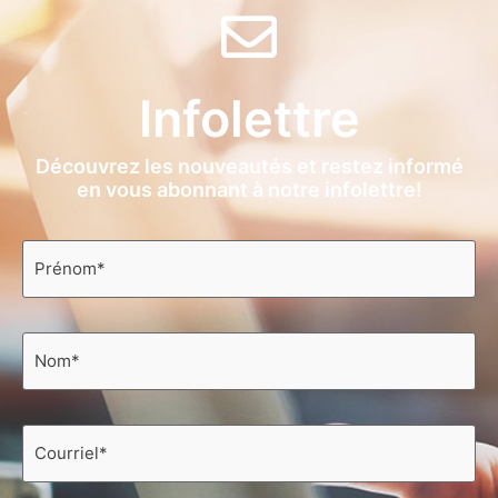
Infolettre
Découvrez les nouveautés et restez informé
en vous abonnant à notre infolettre!
Prénom
*
Nom
*
Courriel
*