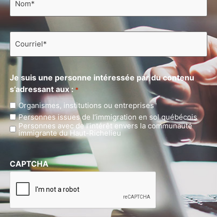
*
Courriel
*
Je suis une personne intéressée par du contenu
s’adressant aux :
*
Organismes, institutions ou entreprises
Personnes issues de l’immigration en sol québécois
Personnes avec de l’intérêt envers la communauté
immigrante du Haut-Richelieu
CAPTCHA