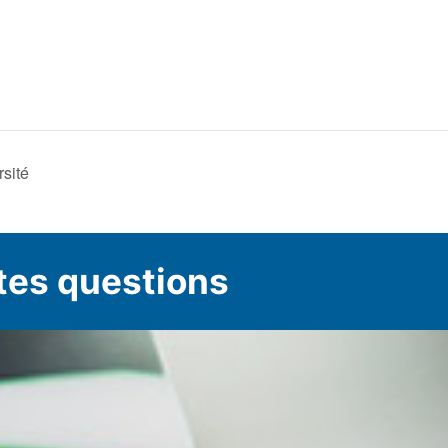
rsité
tes questions