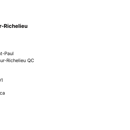
r-Richelieu
nt-Paul
ur-Richelieu QC
01
.ca