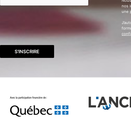
Nous
nos 
une 
J’aut
formu
confi