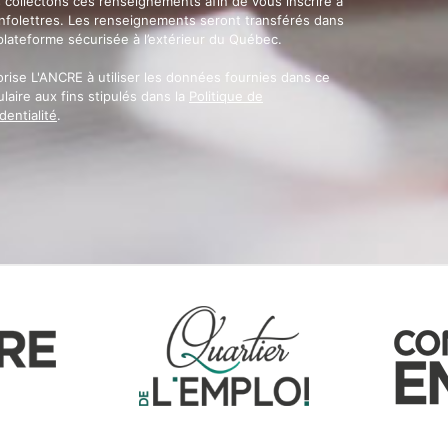
 collectons ces renseignements afin de vous inscrire à
infolettres. Les renseignements seront transférés dans
plateforme sécurisée à l’extérieur du Québec.
orise L'ANCRE à utiliser les données fournies dans ce
laire aux fins stipulés dans la
Politique de
dentialité
.