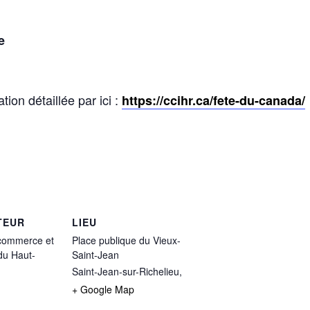
e
ion détaillée par ici :
https://ccihr.ca/fete-du-canada/
TEUR
LIEU
commerce et
Place publique du Vieux-
 du Haut-
Saint-Jean
Saint-Jean-sur-Richelieu
,
+ Google Map