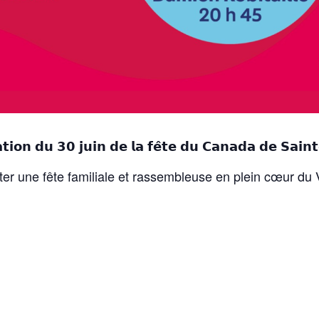
𝘁𝗶𝗼𝗻 𝗱𝘂 𝟯𝟬 𝗷𝘂𝗶𝗻 𝗱𝗲 𝗹𝗮 𝗳𝗲̂𝘁𝗲 𝗱𝘂 𝗖𝗮𝗻𝗮𝗱𝗮 𝗱𝗲 𝗦𝗮𝗶𝗻𝘁
er une fête familiale et rassembleuse en plein cœur du 