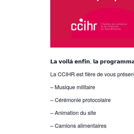
𝗟𝗮 𝘃𝗼𝗶𝗹𝗮̀ 𝗲𝗻𝗳𝗶𝗻, 𝗹𝗮 𝗽𝗿𝗼𝗴𝗿𝗮𝗺𝗺
La CCIHR est fière de vous présent
– Musique militaire
– Cérémonie protocolaire
– Animation du site
– Camions alimentaires