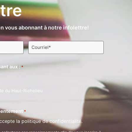
ttre
n vous abonnant à notre infolettre!
Courriel
*
ant aux :
*
te du Haut-Richelieu
entement
*
ccepte la politique de confidentialité.