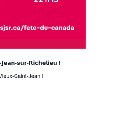
-𝗝𝗲𝗮𝗻-𝘀𝘂𝗿-𝗥𝗶𝗰𝗵𝗲𝗹𝗶𝗲𝘂 !
Vieux-Saint-Jean !