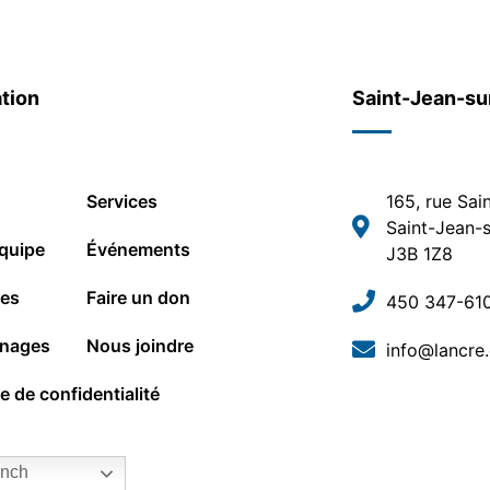
tion
Saint-Jean-su
Services
165, rue Sai
Saint-Jean-s
quipe
Événements
J3B 1Z8
les
Faire un don
450 347-61
nages
Nous joindre
info@lancre
ue de confidentialité
nch