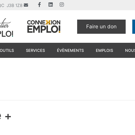
u QC J3B 1Z8
Faire un don
OUTILS
SERVICES
ÉVÈNEMENTS
EMPLOIS
NOUS
 +