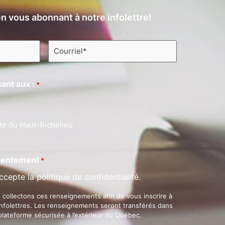
n vous abonnant à notre infolettre!
Courriel
*
ant aux :
*
te du Haut-Richelieu
entement
*
ccepte la politique de confidentialité.
 collectons ces renseignements afin de vous inscrire à
infolettres. Les renseignements seront transférés dans
plateforme sécurisée à l’extérieur du Québec.