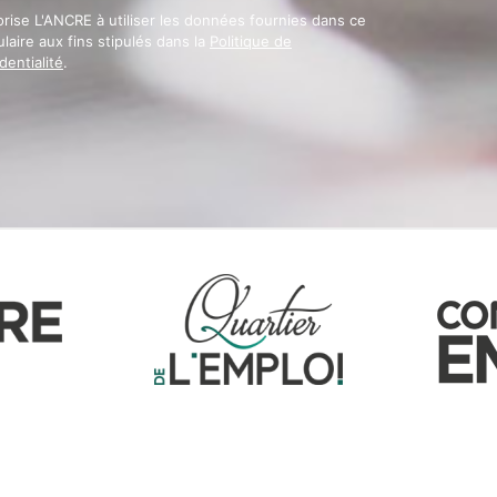
orise L'ANCRE à utiliser les données fournies dans ce
laire aux fins stipulés dans la
Politique de
dentialité
.