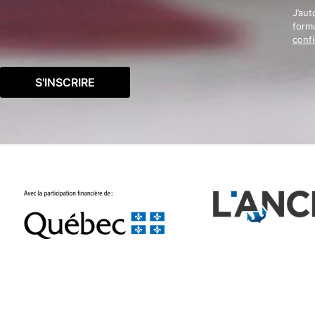
J’aut
formu
confi