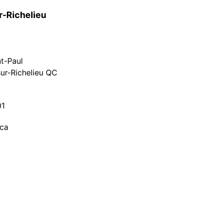
r-Richelieu
nt-Paul
ur-Richelieu QC
01
.ca