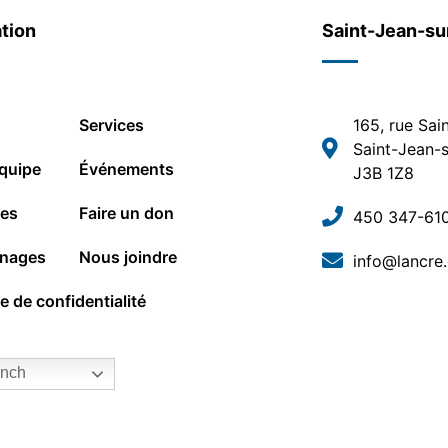
tion
Saint-Jean-su
Services
165, rue Sai
Saint-Jean-s
quipe
Événements
J3B 1Z8
les
Faire un don
450 347-61
nages
Nous joindre
info@lancre
ue de confidentialité
nch