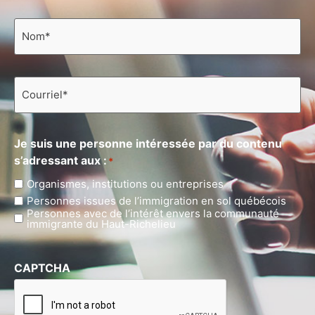
Nom
*
Courriel
*
Je suis une personne intéressée par du contenu
s’adressant aux :
*
Organismes, institutions ou entreprises
Personnes issues de l’immigration en sol québécois
Personnes avec de l’intérêt envers la communauté
immigrante du Haut-Richelieu
CAPTCHA