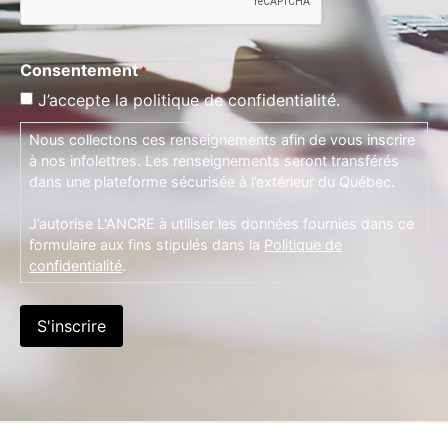
Consentement
*
J’accepte la politique de confidentialité.
Nous collectons ces renseignements afin de vous inscrire
à nos infolettres. Les renseignements seront transférés
dans une plateforme sécurisée à l’extérieur du Québec.
J’autorise L'ANCRE à utiliser les données fournies dans ce
formulaire aux fins stipulés dans la
Politique de
confidentialité
.
S'inscrire