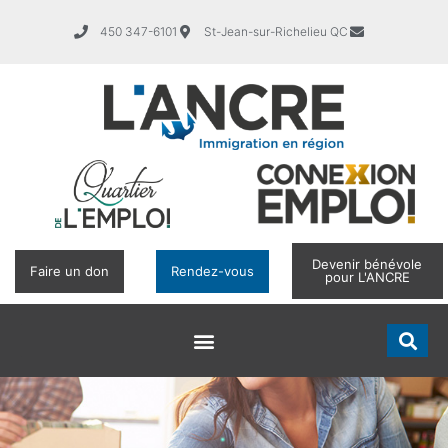
450 347-6101
St-Jean-sur-Richelieu QC
Devenir bénévole
Faire un don
Rendez-vous
pour L'ANCRE