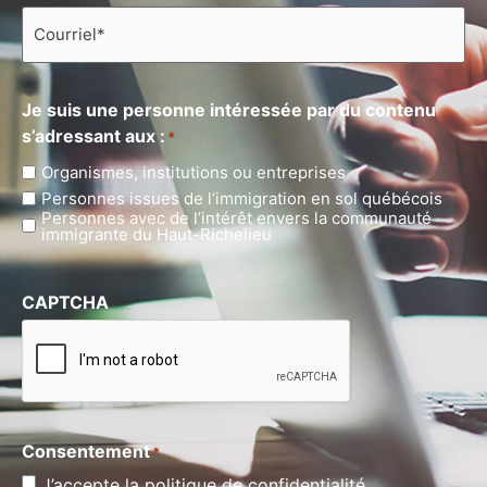
Courriel
*
Je suis une personne intéressée par du contenu
s’adressant aux :
*
Organismes, institutions ou entreprises
Personnes issues de l’immigration en sol québécois
Personnes avec de l’intérêt envers la communauté
immigrante du Haut-Richelieu
CAPTCHA
Consentement
*
J’accepte la politique de confidentialité.