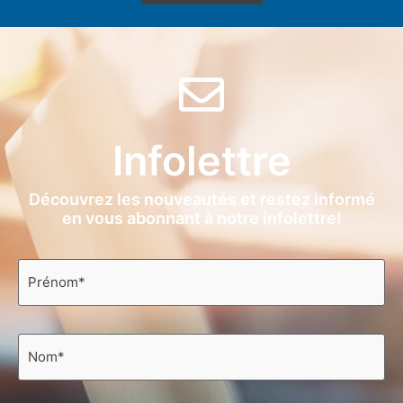
Infolettre
Découvrez les nouveautés et restez informé
en vous abonnant à notre infolettre!
Prénom
*
Nom
*