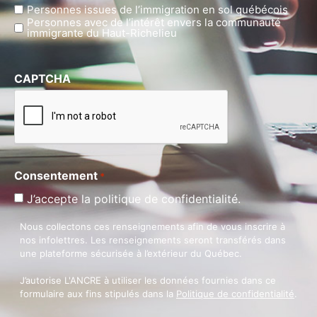
Personnes issues de l’immigration en sol québécois
Personnes avec de l’intérêt envers la communauté
immigrante du Haut-Richelieu
CAPTCHA
Consentement
*
J’accepte la politique de confidentialité.
Nous collectons ces renseignements afin de vous inscrire à
nos infolettres. Les renseignements seront transférés dans
une plateforme sécurisée à l’extérieur du Québec.
J’autorise L'ANCRE à utiliser les données fournies dans ce
formulaire aux fins stipulés dans la
Politique de confidentialité
.