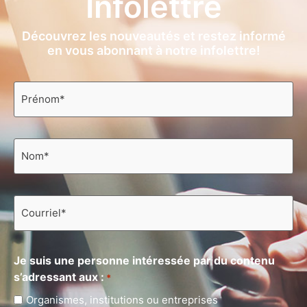
Infolettre
Découvrez les nouveautés et restez informé
en vous abonnant à notre infolettre!
Prénom
*
Nom
*
Courriel
*
Je suis une personne intéressée par du contenu
s’adressant aux :
*
Organismes, institutions ou entreprises