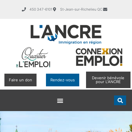
450 347-6101
St-Jean-sur-Richelieu QC
Devenir bénévole
Faire un don
Rendez-vous
pour L'ANCRE